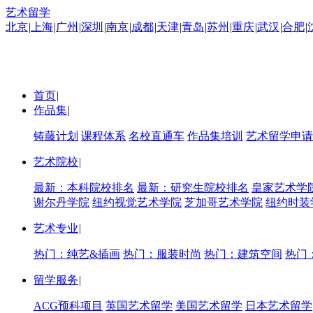
艺术留学
北京
|
上海
|
广州
|
深圳
|
南京
|
成都
|
天津
|
青岛
|
苏州
|
重庆
|
武汉
|
合肥
|
首页
|
作品集
|
铸藤计划
课程体系
名校直通车
作品集培训
艺术留学申请
艺术院校
|
最新：本科院校排名
最新：研究生院校排名
皇家艺术学
谢尔丹学院
纽约视觉艺术学院
芝加哥艺术学院
纽约时装
艺术专业
|
热门：纯艺&插画
热门：服装时尚
热门：建筑空间
热门
留学服务
|
ACG预科项目
英国艺术留学
美国艺术留学
日本艺术留学