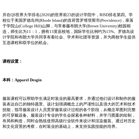
并在QS世界大学排名(2020)的世界前25的设计学院中，RISD排名第四。学
校位于美国罗德岛州(Rhode Island)的首府普罗维登斯市(Providence)，座落
于学院山(College Hill)山脚，与常春藤布朗大学(Brown University)校园相
连，师生比为11：1，拥有13英亩校地，国际学生比例约为15%。罗德岛设
计学院和布朗大学共同享有着社会、学术和社团等资源，并为两校学生提供
互选课程和双学位的机会。
课程设置：
本科：Apparel Desgin
服装课程可以帮助学生满足时装业的最高要求，并通过他们设计和制作的服
装表达自己的独特愿景。该计划强调概念上的严谨性以及强大的艺术和技术
技能，指导服装设计人员贯穿服装设计过程的各个阶段，从概念草图到完整
的可穿戴设备。服装设计专业的学生会探索各种材料，并学习图案的绘制，
布局和构造，同时会熟练使用高级行业软件来设计和渲染服装。通过对历史
和文化背景的考察，在时装业的基础上，来支持实践技能的培养。