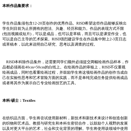
本科作品集要求：
学生作品集须包含12-20页创作的优秀作品。RISD希望这些作品能够反映出
学生到目前为止所拥有的想法、兴趣、经历和能力。作品的表现方式不限
(包括视频或短片)，可以是成品，也可以是草稿，而且可以是课堂作业，也
可以是自己主导的艺术探索。RISD强烈建议学生在作品集中附上2-3页日志
或草稿本，以此来说明自己研究、思考以及调查的过程。
RISD本科除作品集外，还需要同学们额外必须提交两幅绘画作品样本，作
品都必须画在40cm×50cm的白纸上。在绘画作品的审核上，RISD不仅重视
绘画成品，同时也看重绘画过程，并鼓励学生将这项绘画作品的创作当成自
己在实验性思考和艺术冒险方面的实践，而不是单纯完成任务提供绘画成品
或者将其作为展示自己专业绘画技艺的工具。
本科/硕士：Textiles
在纺织品方面，学生将尝试使用新材料，新技术和新技术来设计和创造创新
的织物和艺术品。教授与研究生和本科生密切合作，以鼓励个人视野的发展
以及对更大平台的艺术，社会和文化背景的理解。学生将使用该领域中使用