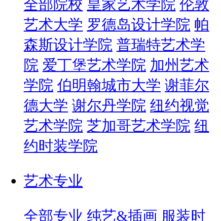
全部院校
皇家艺术学院
伦敦
艺术大学
罗德岛设计学院
帕
森斯设计学院
普瑞特艺术学
院
爱丁堡艺术学院
加州艺术
学院
伯明翰城市大学
谢菲尔
德大学
谢尔丹学院
纽约视觉
艺术学院
芝加哥艺术学院
纽
约时装学院
艺术专业
全部专业
纯艺&插画
服装时